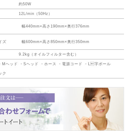
約50W
12L/min（50Hz）
幅440mm×高さ190mm×奥行376mm
イズ
幅600mm×高さ850mm×奥行350mm
9.2kg（オイルフィルター含む）
・Mヘッド ・Sヘッド ・ホース ・電源コード ・L字ポール
ック